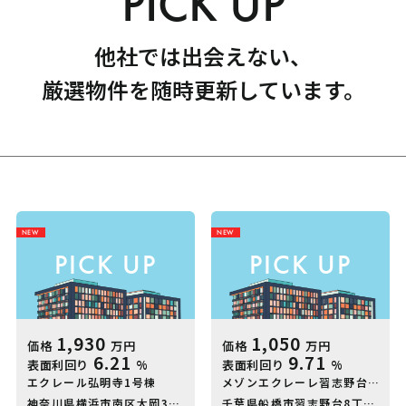
PICK UP
過去販売物件実績
他社では出会えない、
厳選物件を随時更新しています。
メディア情報
よくある質問
NEW
NEW
PICK UP
PICK UP
1,930
1,050
価格
万円
価格
万円
6.21
9.71
表面利回り
%
表面利回り
%
エクレール弘明寺1号棟
メゾンエクレーレ習志野台B棟
SMARG WealthはGOODLIFEが運営しています。
神奈川県横浜市南区大岡3丁目21‐1
横浜市営地下鉄ブルーライン「
千葉県船橋市習志野台8丁目37-2