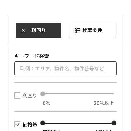
よくある質問
会社概要
利回り
検索条件
アクセス
利用規約
キーワード検索
プライバシーポリシー
退会について
0%以上
特定商取引法に基づく表記
利回り
Wealth Club会員規約
0%
20%以上
下限なし
上限なし
価格帯