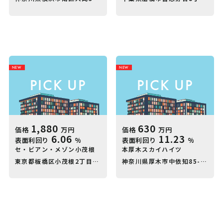
中古ファミリーマンションに特化したポータルサイト。
オーナーチェンジ物件を中心とした物件情報を多数掲
載。
NEW
NEW
PICK UP
PICK UP
キャンペーンやイベント情報をチェック！
お得な物件情報をお見逃しなく。
1,880
630
価格
万円
価格
万円
6.06
11.23
表面利回り
%
表面利回り
%
会員登録でメルマガを受け取る
セ・ビアン・メゾン小茂根
本厚木スカイハイツ
東京都板橋区小茂根2丁目5-13
東京メトロ有楽町 副都心線 西武有楽
神奈川県厚木市中依知85-1
小田急